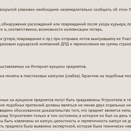
 вскрытой упаковки необходимо незамедлительно сообщить об этом У
, обнаружения расхождений или повреждений после ухода курьера, п
го и, соответственно, возможности компенсации потерь.
ая (утеря, повреждение и пр.) при отправке лотов выигравшему их Уча
траховым курьерской компанией ДПД и перечисления ею суммы страхо
выставляемых на Интернет-аукцион предметов.
на монеты в пластиковых капсулах (слабах). Гарантию на подобные мо
ных на аукционе предметов могут быть предъявлены Устроителю в те
ия подобных претензий должны являться не менее двух отдельных не
едено обоснованное доказательство того, что предмет является непо
зад Устроителем только в том состоянии, в котором он был на день п
ны быть извлечены из капсул, целостность и герметичность капсул не 
сть предмета была выявлена экспертизой, которая была технически не