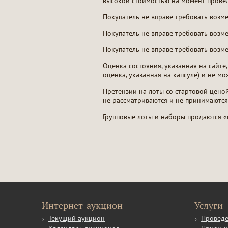
высокой стоимостью на момент прове
Покупатель не вправе требовать воз
Покупатель не вправе требовать воз
Покупатель не вправе требовать возм
Оценка состояния, указанная на сайте,
оценка, указанная на капсуле) и не м
Претензии на лоты со стартовой цено
не рассматриваются и не принимаются
Групповые лоты и наборы продаются «к
Интернет-аукцион
Услуги
Текущий аукцион
Проведе