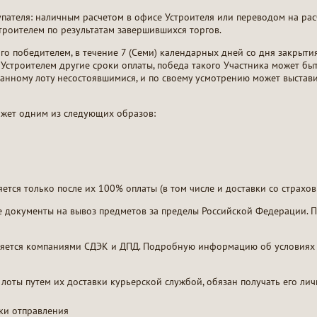
упателя: наличным расчетом в офисе Устроителя или переводом на рас
строителем по результатам завершившихся торгов.
ного победителем, в течение 7 (Семи) календарных дней со дня закрыти
с Устроителем другие сроки оплаты, победа такого Участника может бы
 данному лоту несостоявшимися, и по своему усмотрению может выстав
ожет одним из следующих образов:
ется только после их 100% оплаты (в том числе и доставки со страхов
 документы на вывоз предметов за пределы Российской Федерации. П
ляется компаниями СДЭК и ДПД. Подробную информацию об условиях 
оты путем их доставки курьерской службой, обязан получать его лич
вки отправления