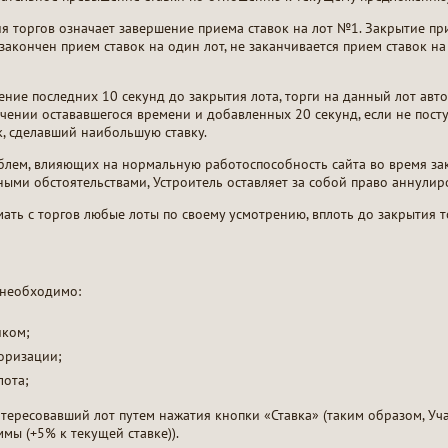
ия торгов означает завершение приема ставок на лот №1. Закрытие п
е закончен прием ставок на один лот, не заканчивается прием ставок 
ечение последних 10 секунд до закрытия лота, торги на данный лот ав
чении остававшегося времени и добавленных 20 секунд, если не поступ
к, сделавший наибольшую ставку.
блем, влияющих на нормальную работоспособность сайта во время за
ыми обстоятельствами, Устроитель оставляет за собой право аннулир
мать с торгов любые лоты по своему усмотрению, вплоть до закрытия т
 необходимо:
иком;
торизации;
лота;
нтересовавший лот путем нажатия кнопки «Ставка» (таким образом, Уча
ммы (+5% к текущей ставке)).