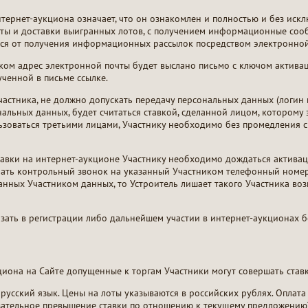
нтернет-аукциона означает, что он ознакомлен и полностью и без иск
латы и доставки выигранных лотов, с получением информационные со
ься от получения информационных рассылок посредством электронной
ком адрес электронной почты будет выслано письмо с ключом активац
ченной в письме ссылке.
частника, не должно допускать передачу персональных данных (логин и
альных данных, будет считаться ставкой, сделанной лицом, которому э
льзоваться третьими лицами, Участнику необходимо без промедления с
авки на интернет-аукционе Участнику необходимо дождаться активаци
елать контрольный звонок на указанный Участником телефонный номер
анных Участником данных, то Устроитель лишает такого Участника во
азать в регистрации либо дальнейшем участии в интернет-аукционах 
циона на Сайте допущенные к торгам Участники могут совершать ставк
усский язык. Цены на лоты указываются в российских рублях. Оплата
зательное превышение ставки по отношению к текущему предложению)