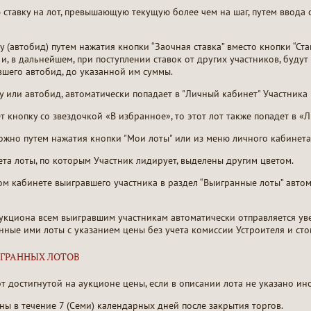
 ставку на лот, превышающую текущую более чем на шаг, путем ввода 
 (автобид) путем нажатия кнопки “Заочная ставка” вместо кнопки “Став
и, в дальнейшем, при поступлении ставок от других участников, буду
вшего автобид, до указанной им суммы.
ку или автобид, автоматически попадает в "Личный кабинет" Участника
т кнопку со звездочкой «В избранное», то этот лот также попадет в 
ожно путем нажатия кнопки "Мои лоты" или из меню личного кабинета 
та лоты, по которым Участник лидирует, выделены другим цветом.
ном кабинете выигравшего участника в раздел “Выигранные лоты” авт
укциона всем выигравшим участникам автоматически отправляется ув
нные ими лоты с указанием цены без учета комиссии Устроителя и сто
ИГРАННЫХ ЛОТОВ
т достигнутой на аукционе цены, если в описании лота не указано ино
ы в течение 7 (Семи) календарных дней после закрытия торгов.