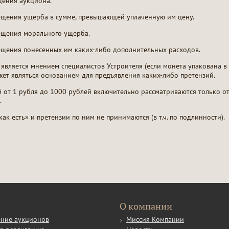
дения аукциона.
мещения ущерба в сумме, превышающей уплаченную им цену.
мещения морального ущерба.
ещения понесенных им каких-либо дополнительных расходов.
 является мнением специалистов Устроителя (если монета упакована в к
ожет являться основанием для предъявления каких-либо претензий.
й от 1 рубля до 1000 рублей включительно рассматриваются только о
.
ак есть» и претензии по ним не принимаются (в т.ч. по подлинности).
О компании
ние аукционов
Миссия Компании