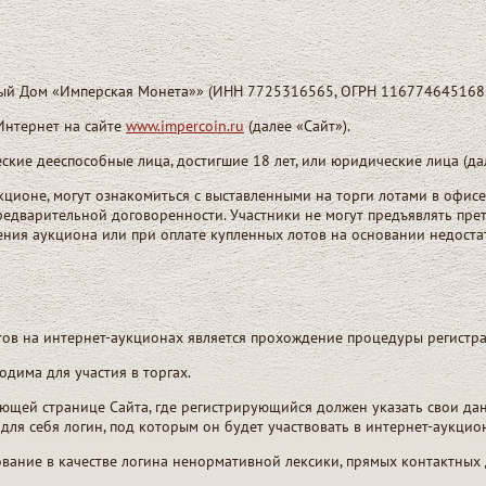
й Дом «Имперская Монета»» (ИНН 7725316565, ОГРН 1167746451685)
 Интернет на сайте
www.impercoin.ru
(далее «Сайт»).
кие дееспособные лица, достигшие 18 лет, или юридические лица (да
кционе, могут ознакомиться с выставленными на торги лотами в офисе
предварительной договоренности. Участники не могут предъявлять пре
ения аукциона или при оплате купленных лотов на основании недост
тов на интернет-аукционах является прохождение процедуры регистра
одима для участия в торгах.
ующей странице Сайта, где регистрирующийся должен указать свои дан
для себя логин, под которым он будет участвовать в интернет-аукцион
ование в качестве логина ненормативной лексики, прямых контактных