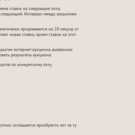
риема ставок на следующие лоты
на следующий. Интервал между закрытием
томатически продлеваются на 20 секунд от
ает новая ставка, прием ставок на этот
крытия интернет-аукциона, вызванных
овать результаты аукциона.
оргов по конкретному лоту.
стник соглашается приобрести лот за ту