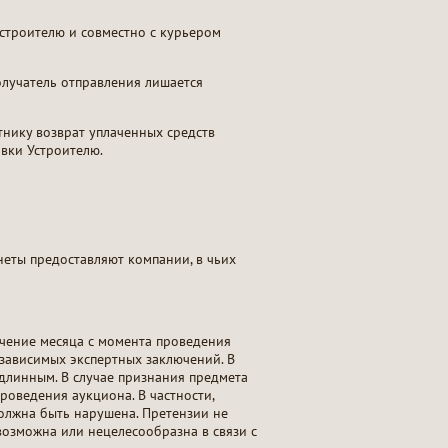
строителю и совместно с курьером
олучатель отправления лишается
стнику возврат уплаченных средств
вки Устроителю.
неты предоставляют компании, в чьих
чение месяца с момента проведения
зависимых экспертных заключений. В
длинным. В случае признания предмета
роведения аукциона. В частности,
должна быть нарушена. Претензии не
возможна или нецелесообразна в связи с